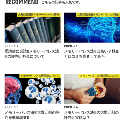
RECOMMEND
こちらの記事も人気です。
大野式記憶術メモリーパレスの評判
大野式記憶術メモリーパレスの料金
2020.3.4
2020.3.1
受講前に必読!!メモリーパレス法
メモリーパレス法®︎は高い？料金
®︎の評判と料金について
と口コミを調査してみた
メモリーパレス大野元郎について
メモリーパレス大野元郎について
2020.5.3
2020.3.4
メモリーパレス法®︎大野元郎の評
メモリーパレス法®︎の大野元郎の
判を徹底調査!!
評判と実績は？