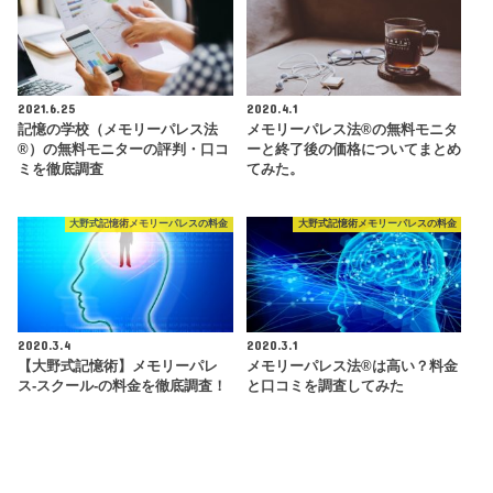
2021.6.25
2020.4.1
記憶の学校（メモリーパレス法
メモリーパレス法®︎の無料モニタ
®︎）の無料モニターの評判・口コ
ーと終了後の価格についてまとめ
ミを徹底調査
てみた。
大野式記憶術メモリーパレスの料金
大野式記憶術メモリーパレスの料金
2020.3.4
2020.3.1
【大野式記憶術】メモリーパレ
メモリーパレス法®︎は高い？料金
ス-スクール-の料金を徹底調査！
と口コミを調査してみた