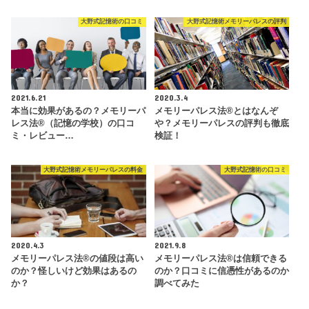
大野式記憶術の口コミ
大野式記憶術メモリーパレスの評判
2021.6.21
2020.3.4
本当に効果があるの？メモリーパ
メモリーパレス法®︎とはなんぞ
レス法®︎（記憶の学校）の口コ
や？メモリーパレスの評判も徹底
ミ・レビュー…
検証！
大野式記憶術メモリーパレスの料金
大野式記憶術の口コミ
2020.4.3
2021.9.8
メモリーパレス法®︎の値段は高い
メモリーパレス法®︎は信頼できる
のか？怪しいけど効果はあるの
のか？口コミに信憑性があるのか
か？
調べてみた