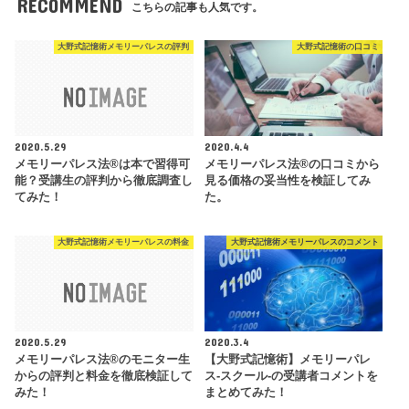
RECOMMEND
こちらの記事も人気です。
大野式記憶術メモリーパレスの評判
大野式記憶術の口コミ
2020.5.29
2020.4.4
メモリーパレス法®︎は本で習得可
メモリーパレス法®︎の口コミから
能？受講生の評判から徹底調査し
見る価格の妥当性を検証してみ
てみた！
た。
大野式記憶術メモリーパレスの料金
大野式記憶術メモリーパレスのコメント
2020.5.29
2020.3.4
メモリーパレス法®︎のモニター生
【大野式記憶術】メモリーパレ
からの評判と料金を徹底検証して
ス-スクール-の受講者コメントを
みた！
まとめてみた！